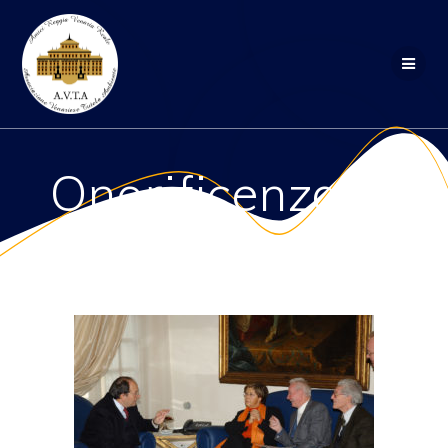
Salta
al
contenuto
Onorificenza_4