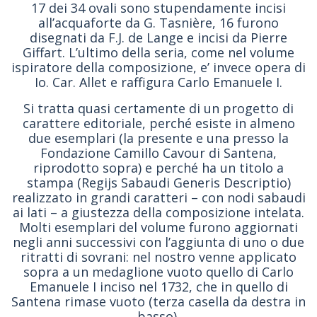
17 dei 34 ovali sono stupendamente incisi
all’acquaforte da G. Tasnière, 16 furono
disegnati da F.J. de Lange e incisi da Pierre
Giffart. L’ultimo della seria, come nel volume
ispiratore della composizione, e’ invece opera di
Io. Car. Allet e raffigura Carlo Emanuele I.
Si tratta quasi certamente di un progetto di
carattere editoriale, perché esiste in almeno
due esemplari (la presente e una presso la
Fondazione Camillo Cavour di Santena,
riprodotto sopra) e perché ha un titolo a
stampa (Regijs Sabaudi Generis Descriptio)
realizzato in grandi caratteri – con nodi sabaudi
ai lati – a giustezza della composizione intelata.
Molti esemplari del volume furono aggiornati
negli anni successivi con l’aggiunta di uno o due
ritratti di sovrani: nel nostro venne applicato
sopra a un medaglione vuoto quello di Carlo
Emanuele I inciso nel 1732, che in quello di
Santena rimase vuoto (terza casella da destra in
basso).