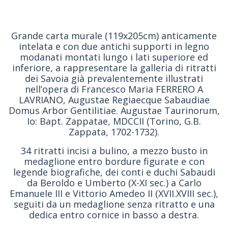
Grande carta murale (119x205cm) anticamente
intelata e con due antichi supporti in legno
modanati montati lungo i lati superiore ed
inferiore, a rappresentare la galleria di ritratti
dei Savoia già prevalentemente illustrati
nell’opera di Francesco Maria FERRERO A
LAVRIANO, Augustae Regiaecque Sabaudiae
Domus Arbor Gentilitiae. Augustae Taurinorum,
Io: Bapt. Zappatae, MDCCII (Torino, G.B.
Zappata, 1702-1732).
34 ritratti incisi a bulino, a mezzo busto in
medaglione entro bordure figurate e con
legende biografiche, dei conti e duchi Sabaudi
da Beroldo e Umberto (X-XI sec.) a Carlo
Emanuele III e Vittorio Amedeo II (XVII.XVIII sec.),
seguiti da un medaglione senza ritratto e una
dedica entro cornice in basso a destra.