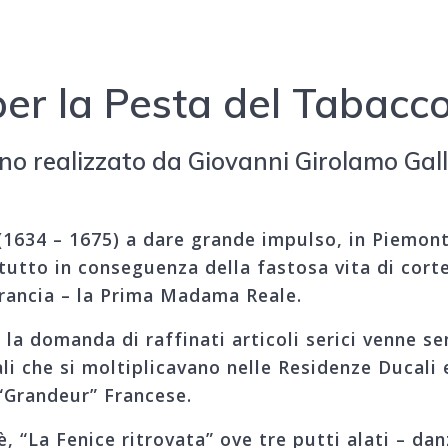
per la Pesta del Tabacc
ino realizzato da Giovanni Girolamo Gall
 (1634 – 1675) a dare grande impulso, in Piemont
atutto in conseguenza della fastosa vita di cort
Francia – la Prima Madama Reale.
a domanda di raffinati articoli serici venne se
ali che si moltiplicavano nelle Residenze Ducali
“Grandeur” Francese.
iè, “La Fenice ritrovata” ove tre putti alati – d