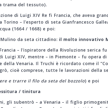
 la trama del tessuto).
azione di Luigi XIV Re fi Francia, che aveva gr
a Torino – l’esperto di seta Gianfrancesco Galle
qua (1664 / 1668) e poi:
 Mulino da seta cittadino:
il molto innovativo 
Francia – l’ispiratore della Rivoluzione serica f
i Luigi XIV, mentre – in Piemonte – fu opera di
e della Venaria. Il Truchi è ricordato come il “C
grò, cioè comprese, tutte le lavorazioni della s
re e trarre il filo da seta del bozzolo
) e poi
essitura / tinitura
, gli subentrò – a Venaria – il figlio primogenit