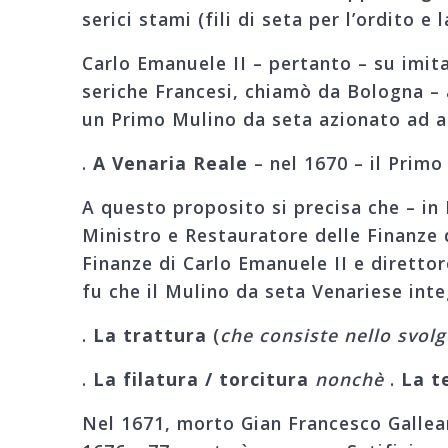
serici stami (fili di seta per l’ordito e
Carlo Emanuele II – pertanto – su imit
seriche Francesi, chiamò da Bologna – 
un Primo Mulino da seta azionato ad ac
.
A Venaria Reale
– nel 1670 – il Primo
A questo proposito si precisa che – in 
Ministro e Restauratore delle Finanze d
Finanze di Carlo Emanuele II e direttor
fu che il Mulino da seta Venariese inte
.
La trattura
(
che consiste nello svolge
.
La filatura / torcitura
nonchè
.
La t
Nel 1671, morto Gian Francesco Galleani