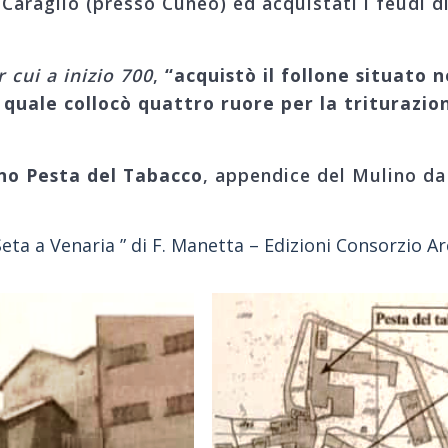
 Caraglio (presso Cuneo) ed acquistati i feudi d
 cui a inizio 700
,
“acquistò il follone situato 
 quale collocò quattro ruore per la triturazi
no Pesta del Tabacco
, appendice del Mulino da 
Seta a Venaria ” di F. Manetta – Edizioni Consorzio A