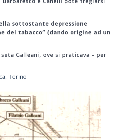
i Barbaresco e Canelli potè fregiarsi
nella sottostante depressione
one del tabacco” (dando origine ad un
seta Galleani, ove si praticava – per
rca, Torino