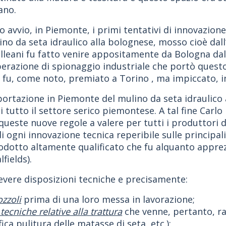
ano.
o avvio, in Piemonte, i primi tentativi di innovazione
no da seta idraulico alla bolognese, mosso cioè dall’
alleani fu fatto venire appositamente da Bologna da
 operazione di spionaggio industriale che portò ques
fu, come noto, premiato a Torino , ma impiccato, in
mportazione in Piemonte del mulino da seta idraulico 
 tutto il settore serico piemontese. A tal fine Car
este nuove regole a valere per tutti i produttori d
 ogni innovazione tecnica reperibile sulle principali 
rodotto altamente qualificato che fu alquanto apprez
fields).
evere disposizioni tecniche e precisamente:
ozzoli
prima di una loro messa in lavorazione;
tecniche relative alla trattura
che venne, pertanto, ra
ica pulitura delle matasse di seta, etc.);