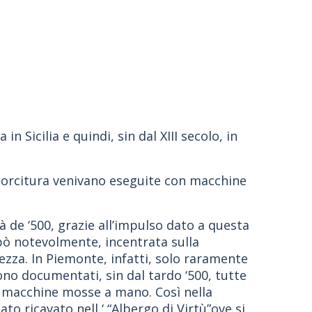
n Sicilia e quindi, sin dal XIII secolo, in
a torcitura venivano eseguite con macchine
à de ‘500, grazie all’impulso dato a questa
ppò notevolmente, incentrata sulla
rezza. In Piemonte, infatti, solo raramente
sono documentati, sin dal tardo ‘500, tutte
con macchine mosse a mano. Così nella
to ricavato nell ‘ “Albergo di Virtù”ove si