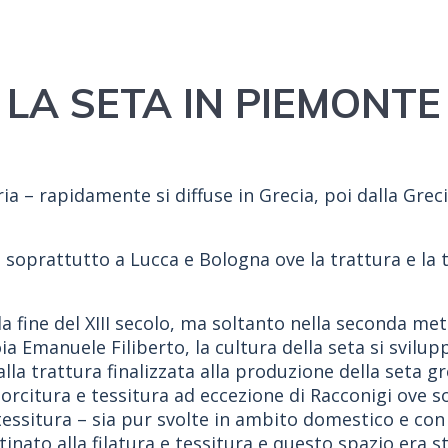
LA SETA IN PIEMONTE
 – rapidamente si diffuse in Grecia, poi dalla Grecia i
ppò soprattutto a Lucca e Bologna ove la trattura e l
a fine del XIII secolo, ma soltanto nella seconda met
ia Emanuele Filiberto, la cultura della seta si svilu
lla trattura finalizzata alla produzione della seta g
i torcitura e tessitura ad eccezione di Racconigi ove 
lla tessitura – sia pur svolte in ambito domestico e 
inato alla filatura e tessitura e questo spazio era sta