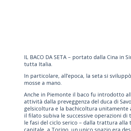
IL BACO DA SETA – portato dalla Cina in Siria
tutta Italia.
In particolare, all’epoca, la seta si svilu
mosse a mano.
Anche in Piemonte il baco fu introdotto all
attività dalla preveggenza del duca di Savo
gelsicoltura e la bachicoltura unitamente a
il filato subiva le successive operazioni d
le fasi del ciclo serico – dalla trattura a
capitale, a Torino, un unico spazio era dest