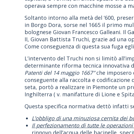
operava sempre con macchine mosse a m
Soltanto intorno alla metà del ‘600, preser
in Borgo Dora, sorse nel 1665 il primo muli
bolognese Giovan Francesco Galleani. Il G
II, Giovan Battista Truchi, grazie ad una
Come conseguenza di questa sua fuga egli 
L’intervento del Truchi non si limitò all’i
determinante riforma tecnica innovativa di
Patenti del 14 maggio 1667″
che imposero qu
conseguente alla raccolta e codificazione di
seta, portò a realizzare in Piemonte un p
Inghilterra ( v. manifatture di Lione e Spital
Questa specifica normativa dettò infatti s
L’obbligo di una minuziosa cernita dei b
Il perfezionamento di tutte le operazioni 
rinnovo dell’acqua delle bacinelle, specif