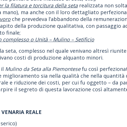
 la filatura e torcitura della seta
realizzata non solta
é a mano), ma anche con il loro dettagliato perfezion
avoro
che prevedeva l’abbandono della remunerazione
scapito della produzione qualitativa, con passaggio
o finale;
o complesso o Unità – Mulino – Setificio
lla seta, complesso nel quale venivano altresì riunit
uivano costi di produzione alquanto minori.
 il
Mulino da Seta alla Piemontese
fu così perfeziona
miglioramento sia nella qualità che nella quantità 
le e riduzione dei costi, per cui fu oggetto – da par
carpire il segreto di questa lavorazione così altame
 VENARIA REALE
 serico)