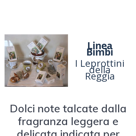
Linea
Bimbi
I Leprottini
della
Reggia
Dolci note talcate dalla
fragranza leggera e
delicata indicata per