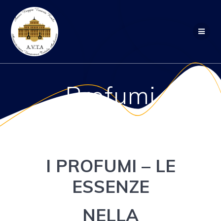
Salta
al
contenuto
Profumi
I PROFUMI – LE
ESSENZE
NELLA