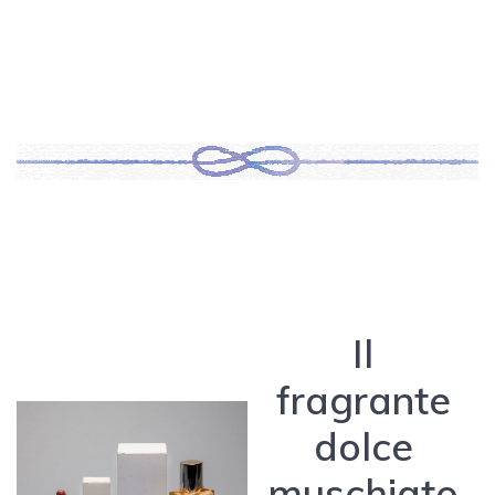
Il
fragrante
dolce
muschiato