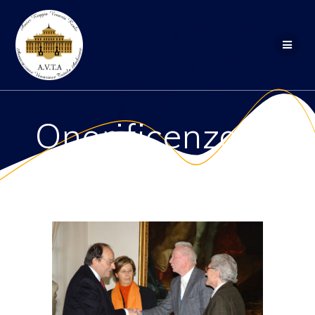
Salta
al
contenuto
Onorificenza_3