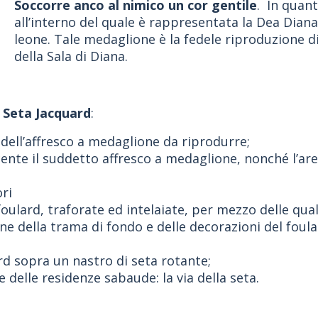
Soccorre anco al nimico un cor gentile
. In quan
all’interno del quale è rappresentata la Dea Diana
leone. Tale medaglione è la fedele riproduzione d
della Sala di Diana.
n Seta Jacquard
:
e dell’affresco a medaglione da riprodurre;
cente il suddetto affresco a medaglione, nonché l’are
ori
 foulard, traforate ed intelaiate, per mezzo delle qua
one della trama di fondo e delle decorazioni del foula
ard sopra un nastro di seta rotante;
e delle residenze sabaude: la via della seta.