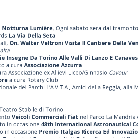
In Notturna Lumière
.
Ogni sabato sera dal tramonto 
rds
La Via Della Seta
ali,
On. Walter Veltroni Visita Il Cantiere Della Ve
alta
ie Insegne Da Torino Alle Valli Di Lanzo E Canave
to a cura
Associazione Azzurra
ra Associazione ex Allievi Liceo/Ginnasio
Cavour
tore
a cura Rotary Club
ionale dei Parchi L’A.V.T.A., Amici della Reggia, alla
Teatro Stabile di Torino
mento
Veicoli Commerciali Fiat
nel Parco La Mandria 
nto in occasione
48th International Astronautical 
to in occasione
Premio Italgas Ricerca Ed Innovazi