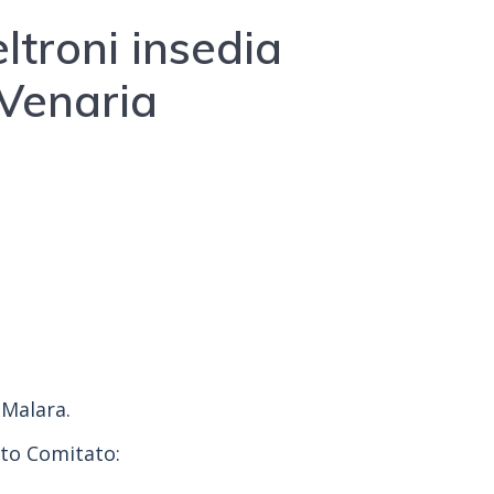
eltroni insedia
 Venaria
 Malara.
tto Comitato: