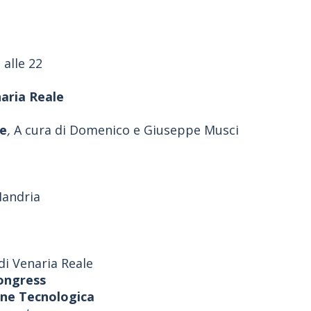
alle 22
naria Reale
se
,
A cura di Domenico e Giuseppe Musci
 Mandria
di Venaria Reale
Congress
one Tecnologica