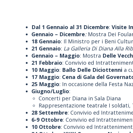
Dal 1 Gennaio al 31 Dicembre
:
Visite 
Gennaio – Dicembre
:
Mostra Dei Foula
18 Gennaio
: Il Ministro per i Beni Cultur
21 Gennaio
:
La Galleria Di Diana Alla Rib
Gennaio – Maggio
: Mostra
Delle Vecch
21 Febbraio
: Convivio ed Intrattenimen
10 Maggio
:
Ballo Delle Diciottenni
a cu
17 Maggio
:
Cena di Gala del Governa
25 Maggio
: In occasione della Festa Naz
Giugno/Luglio
:
Concerti per Diana in Sala Diana
Rappresentazione teatrale I soldati, 
28 Settembre
: Convivio ed Intratteni
6-9 Ottobre
: Convivio ed Intrattenime
10 Ottobre
: Convivio ed Intrattenimen