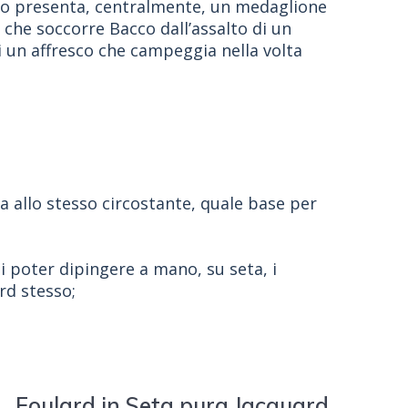
to presenta, centralmente, un medaglione
 che soccorre Bacco dall’assalto di un
i un affresco che campeggia nella volta
a allo stesso circostante, quale base per
li poter dipingere a mano, su seta, i
rd stesso;
… Foulard in Seta pura Jacquard.