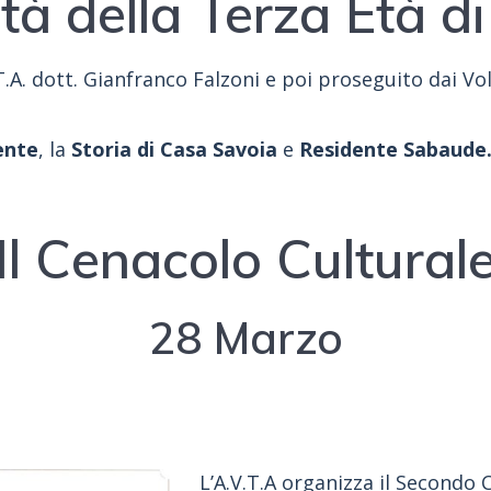
ità della Terza Età d
T.A. dott. Gianfranco Falzoni e poi proseguito dai Vo
ente
, la
Storia di Casa Savoia
e
Residente Sabaude
Il Cenacolo Cultural
28 Marzo
L’A.V.T.A organizza il Secondo