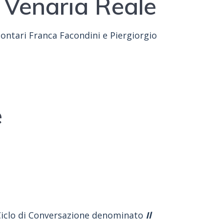
i Venaria Reale
lontari Franca Facondini e Piergiorgio
.
e
 Ciclo di Conversazione denominato
Il