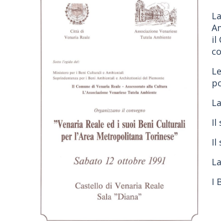
L
Am
il
co
Le
po
La
Il
Il
La
I 