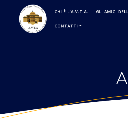
Salta
al
CHI È L’A.V.T.A.
GLI AMICI DEL
contenuto
CONTATTI
A